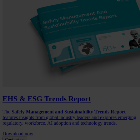
EHS & ESG Trends Report
The
Safety Management and Sustainability Trends Report
features insights from global industry leaders and explores emerging
regulatory, workforce, AI adoption and technology trends.
Download now
Contact us