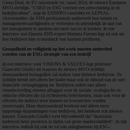
Green Deal, de EU-taxonomie en, vanaf 2024, de nieuwe Europese
MVO-richtlijn. "CSRD en ESG vereisen een omwenteling in de
bedrijfscultuur", zegt de ENSHPO-voorzitter en AEPSAL-
vicevoorzitter, die EHS-professionals aanbeveelt hun kennis en
managementvaardigheden te verbreden en uiteindelijk de taal van
het management te spreken om meer succes te boeken. In een
interview met Quentic EHS-expert Mariana Furnari legt zij ook uit
hoe bedrijven hier economisch van kunnen profiteren.
Gezondheid en veiligheid op het werk moeten onderdeel
worden van de ESG-strategie van een bedrijf
In een interview voor VISIONS & VALUES legt professor
Giancarlo Giudici uit waarom de nieuwe MVO-richtlijn
duurzaamheid belangrijker zal maken voor kleinere bedrijven. De
richtlijn breidt niet alleen het kader maar ook de inhoud van de niet-
financiële verslaglegging uit. Bedrijven zullen niet alleen
verantwoording moeten afleggen voor de sociale, ecologische en
ethische effecten die zij rechtstreeks beïnvloeden, maar ook voor de
effecten die indirect door klanten en leveranciers worden
veroorzaakt. Maar duurzaamheid betekent niet alleen meer
rapportage-inspanningen voor bedrijven, het betekent ook nieuwe
kansen. Giancarlo Giudici weet bijvoorbeeld dat "duurzame
bedrijven beter presteren in tijden van grote marktvolatiliteit". In zijn
interview onthult hij ook de rol van ratingbureaus bij ESG-