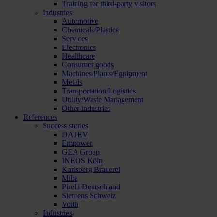
Training for third-party visitors
Industries
Automotive
Chemicals/Plastics
Services
Electronics
Healthcare
Consumer goods
Machines/Plants/Equipment
Metals
Transportation/Logistics
Utility/Waste Management
Other industries
References
Success stories
DATEV
Empower
GEA Group
INEOS Köln
Karlsberg Brauerei
Miba
Pirelli Deutschland
Siemens Schweiz
Voith
Industries