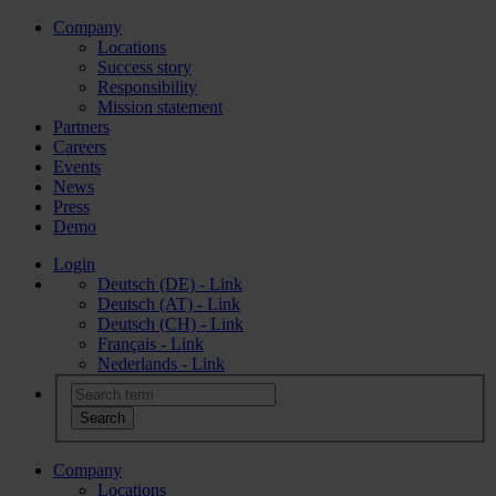
Company
Locations
Success story
Responsibility
Mission statement
Partners
Careers
Events
News
Press
Demo
Login
Deutsch (DE) - Link
Deutsch (AT) - Link
Deutsch (CH) - Link
Français - Link
Nederlands - Link
Company
Locations