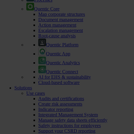
Quentic Core
Map corporate structures
Document management
Action management
Escalation management
Root-cause analysis
Quentic Platform
Quentic App
Quentic Analytics
Quentic Connect
AI for EHS & sustainability
Cloud-based software
Solutions
Use cases
Audits and certifications
Create risk assessments
Indicator reporting
Integrated Management System
Manage safety data sheets efficiently
Safety instructions for employees
Support your CSRD reporting