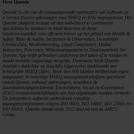
Over Quentic
Quentic is een van de toonaangevende aanbieders van Software as
a Service (SaaS) oplossingen voor HSEQ en ESG management. Het
Quentic platform bestaat uit tien individueel te combineren
specialistische modules en biedt daarmee de beste
randvoorwaarden voor efficiënt beheer op het gebied van Health &
Safety, Risks & Audits, Incidenten & Observaties, Gevaarlijke
Chemicaliën, Werkbeheersing, Legal Compliance, Online
Instructies, Processen, Milieumanagement en Duurzaamheid. De
Quentic App helpt gebruikers onderweg snel taken af te ronden en
maakt mobiele rapportage mogelijk. Daarnaast biedt Quentic
Analytics duidelijke en dagelijks bijgewerkte dashboards met
belangrijke HSEQ cijfers. Meer dan 900 klanten hebben hun eigen
aangepaste en krachtige HSEQ management platform gecreëerd
vanuit Quentic software oplossingen, waardoor de
duurzaamheidsgerelateerde Environment, Social en Governance
(ESG) verantwoordelijkheden van hun organisatie worden versterkt.
De integratieve software ondersteunt complete
managementsystemen volgens ISO 9001, ISO 14001, ISO 27001 en
ISO 45001. Quentic maakt sinds 2022 deel uit van de AMCS
Group.