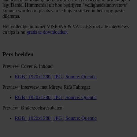
legt Daniel Hummerdal uit hoe bedrijven "veiligheidsinnovators"
kunnen worden in plaats van te blijven steken in het copy-paste
dilemma.
Het volledige nummer VISIONS & VALUES met alle interviews
en tips is nu
gratis te downloaden
.
Pers beelden
Preview: Cover & Inhoud
RGB | 1920x1280 | JPG | Source: Quentic
Preview: Interview met Mireya Rifá Fabregat
RGB | 1920x1280 | JPG |
Source
: Quentic
Preview: Onderzoeksresultaten
RGB | 1920x1280 | JPG |
Source
: Quentic