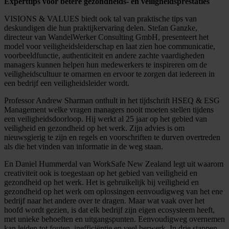
Experttips voor betere gezondheids- en veiligheidsprestaties
VISIONS & VALUES biedt ook tal van praktische tips van
deskundigen die hun praktijkervaring delen. Stefan Ganzke,
directeur van WandelWerker Consulting GmbH, presenteert het
model voor veiligheidsleiderschap en laat zien hoe communicatie,
voorbeeldfunctie, authenticiteit en andere zachte vaardigheden
managers kunnen helpen hun medewerkers te inspireren om de
veiligheidscultuur te omarmen en ervoor te zorgen dat iedereen in
een bedrijf een veiligheidsleider wordt.
Professor Andrew Sharman onthult in het tijdschrift HSEQ & ESG
Management welke vragen managers nooit moeten stellen tijdens
een veiligheidsdoorloop. Hij werkt al 25 jaar op het gebied van
veiligheid en gezondheid op het werk. Zijn advies is om
nieuwsgierig te zijn en regels en voorschriften te durven overtreden
als die het vinden van informatie in de weg staan.
En Daniel Hummerdal van WorkSafe New Zealand legt uit waarom
creativiteit ook is toegestaan op het gebied van veiligheid en
gezondheid op het werk. Het is gebruikelijk bij veiligheid en
gezondheid op het werk om oplossingen eenvoudigweg van het ene
bedrijf naar het andere over te dragen. Maar wat vaak over het
hoofd wordt gezien, is dat elk bedrijf zijn eigen ecosysteem heeft,
met unieke behoeften en uitgangspunten. Eenvoudigweg overnemen
kan leiden tot fouten, inefficiëntie en veel herwerk. In drie stappen