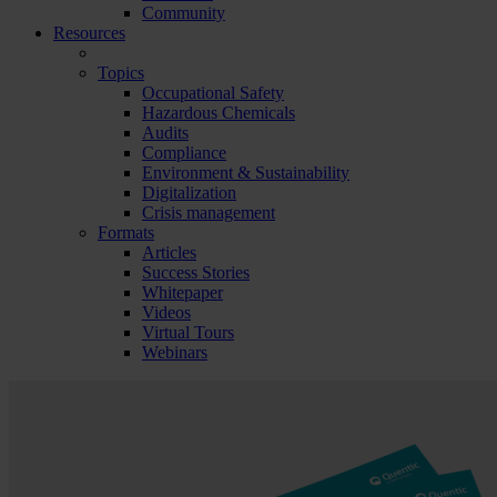
Community
Resources
Topics
Occupational Safety
Hazardous Chemicals
Audits
Compliance
Environment & Sustainability
Digitalization
Crisis management
Formats
Articles
Success Stories
Whitepaper
Videos
Virtual Tours
Webinars