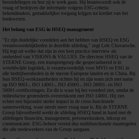
beoordelingen en hoe zij te werk gaan. Hij beantwoordt ook de
vraag of bedrijven die informatie volgens ESG-criteria
bekendmaken, gemakkelijker toegang krijgen tot krediet van het
bankwezen.
Het belang van ESG in HSEQ management
"Er zijn duidelijke voordelen aan het hebben van HSEQ en ESG
verantwoordelijkheden in dezelfde afdeling," zegt Loïc Chavaroche.
Hij legt uit welke dat zijn in een best practice interview als
onderdeel van VISIONS & VALUES. De directeur HSEQ van de
STERNE Groep, een transportgroep die gespecialiseerd is in
wereldwijde logistiek, is verantwoordelijk voor MVO en ESG in
alle bedrijfseenheden in de meeste Europese landen en in China. Bij
hun HSEQ-werkzaamheden richten hij en zijn team zich met name
op ISO 9001-, ISO 14001-, ISO 45001-, ISO 28001- en ISO
50001-certificeringen. En dit is waar hij het voordeel ziet, omdat de
milieufactor grotendeels overeenkomt met ISO 14001. Hij ziet
echter een bijzonder sterke impact in de cross-functionele
samenwerking, waar steeds meer vraag naar is. Bij de STERNE
Groep bijvoorbeeld werkt de afdeling HSEQ hand in hand met de
afdelingen financiën, management, personeelszaken, inkoop en
communicatie. ESG-beheer vereist dus multifunctionele maatregelen
die alle medewerkers van de Groep aangaan.