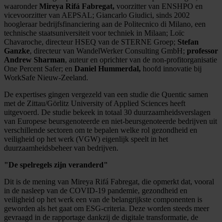
waaronder
Mireya Rifá Fabregat,
voorzitter van ENSHPO en
vicevoorzitter van AEPSAL; Giancarlo Giudici, sinds 2002
hoogleraar bedrijfsfinanciering aan de Politecnico di Milano, een
technische staatsuniversiteit voor techniek in Milaan; Loïc
Chavaroche, directeur HSEQ van de STERNE Groep;
Stefan
Ganzke
, directeur van WandelWerker Consulting GmbH;
professor
Andrew Sharman
, auteur en oprichter van de non-profitorganisatie
One Percent Safer; en
Daniel Hummerdal,
hoofd innovatie bij
WorkSafe Nieuw-Zeeland.
De expertises gingen vergezeld van een studie die Quentic samen
met de Zittau/Görlitz University of Applied Sciences heeft
uitgevoerd. De studie bekeek in totaal 30 duurzaamheidsverslagen
van Europese beursgenoteerde en niet-beursgenoteerde bedrijven uit
verschillende sectoren om te bepalen welke rol gezondheid en
veiligheid op het werk (VGW) eigenlijk speelt in het
duurzaamheidsbeheer van bedrijven.
"De spelregels zijn veranderd"
Dit is de mening van Mireya Rifá Fabregat, die opmerkt dat, vooral
in de nasleep van de COVID-19 pandemie, gezondheid en
veiligheid op het werk een van de belangrijkste componenten is
geworden als het gaat om ESG-criteria. Deze worden steeds meer
gevraagd in de rapportage dankzij de digitale transformatie, de